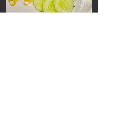
Boeuf sauté aux
oignons
boeuf, oignons, accompagné du riz ou des
nouilles
15,50 €